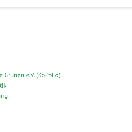
 Grünen e.V. (KoPoFo)
tik
ung