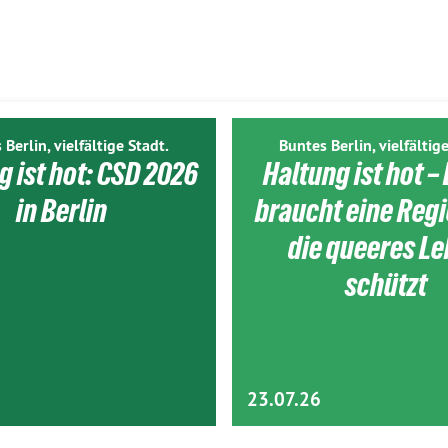
 Berlin, vielfältige Stadt.
Buntes Berlin, vielfältige
g ist hot: CSD 2026
Haltung ist hot – 
in Berlin
braucht eine Reg
die queeres L
schützt
23.07.26