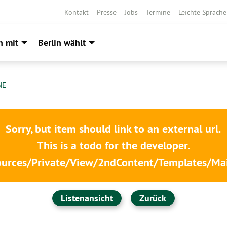
Kontakt
Presse
Jobs
Termine
Leichte Sprache
h mit
Berlin wählt
NE
Sorry, but item should link to an external url.
This is a todo for the developer.
urces/Private/View/2ndContent/Templates/Mai
Listenansicht
Zurück