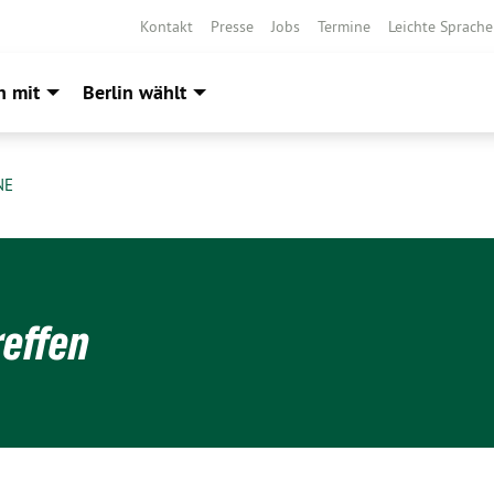
Kontakt
Presse
Jobs
Termine
Leichte Sprache
h mit
Berlin wählt
NE
reffen