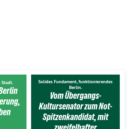
Solides Fundament, funktionierendes
 Stadt.
Berlin.
Berlin
Vom Übergangs-
ierung,
Kultursenator zum Not-
eben
Spitzenkandidat, mit
zweifelhafter