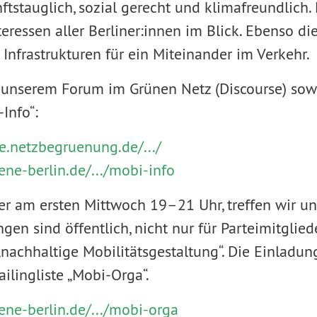
nftstauglich, sozial gerecht und klimafreundlich
nteressen aller Berliner:innen im Blick. Ebenso d
Infrastrukturen für ein Miteinander im Verkehr.
n unserem Forum im Grünen Netz (Discourse) sow
-Info“:
se.netzbegruenung.de/.../
uene-berlin.de/.../mobi-info
r am ersten Mittwoch 19–21 Uhr, treffen wir un
ngen sind öffentlich, nicht nur für Parteimitglied
 „nachhaltige Mobilitätsgestaltung“. Die Einladu
ilingliste „Mobi-Orga“.
uene-berlin.de/.../mobi-orga