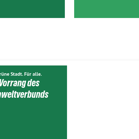
rüne Stadt. Für alle.
Vorrang des
weltverbunds