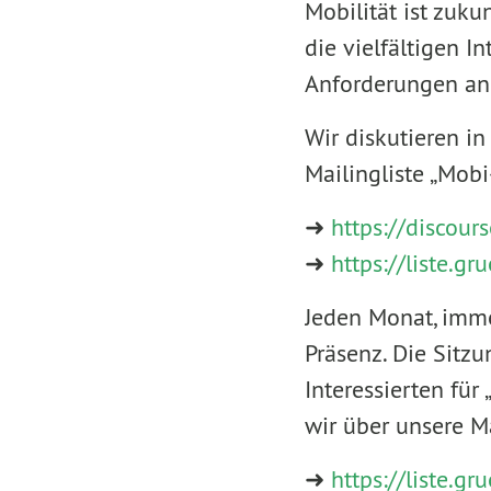
Mobilität ist zuku
die vielfältigen I
Anforderungen an 
Wir diskutieren i
Mailingliste „Mobi
➜
https://discour
➜
https://liste.gr
Jeden Monat, imme
Präsenz. Die Sitzu
Interessierten für
wir über unsere Ma
➜
https://liste.gr