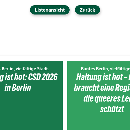
Listenansicht
Zurück
 Berlin, vielfältige Stadt.
Buntes Berlin, vielfältige
g ist hot: CSD 2026
Haltung ist hot – 
in Berlin
braucht eine Reg
die queeres L
schützt