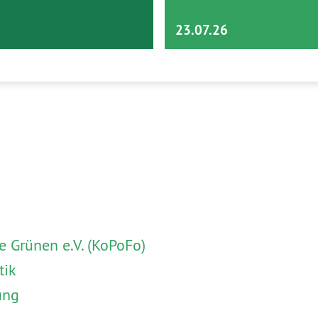
23.07.26
 Grünen e.V. (KoPoFo)
tik
ung