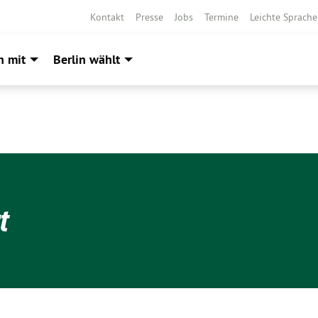
Kontakt
Presse
Jobs
Termine
Leichte Sprache
h mit
Berlin wählt
t