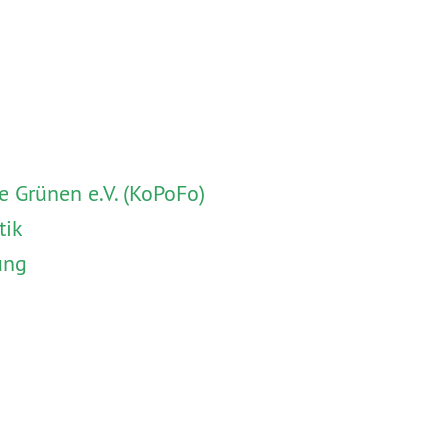
 Grünen e.V. (KoPoFo)
tik
ung