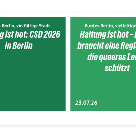
 Berlin, vielfältige Stadt.
Buntes Berlin, vielfältige
g ist hot: CSD 2026
Haltung ist hot – 
in Berlin
braucht eine Reg
die queeres L
schützt
23.07.26