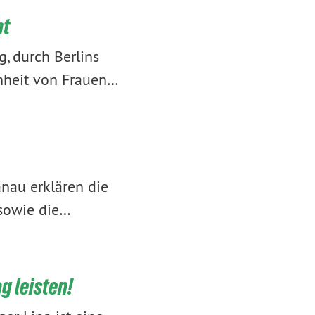
ht
, durch Berlins
hheit von Frauen…
nau erklären die
 sowie die…
g leisten!