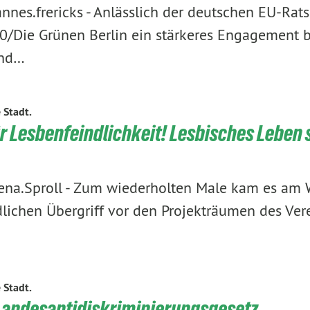
nnes.frericks
-
Anlässlich der deutschen EU-Rats
0/Die Grünen Berlin ein stärkeres Engagement 
und…
e Stadt.
ür Lesbenfeindlichkeit! Lesbisches Leben 
ena.Sproll
-
Zum wiederholten Male kam es am
lichen Übergriff vor den Projekträumen des Vere
e Stadt.
 Landesantidiskriminierungsgesetz