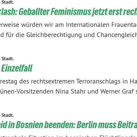
e Stadt.
ash: Geballter Feminismus jetzt erst rec
rweise würden wir am Internationalen Frauentag
d für die Gleichberechtigung und Chancengleic
e Stadt.
Einzelfall
restag des rechtsextremen Terroranschlags in Ha
rünen-Vorsitzenden Nina Stahr und Werner Graf
e Stadt.
d in Bosnien beenden: Berlin muss Beitra