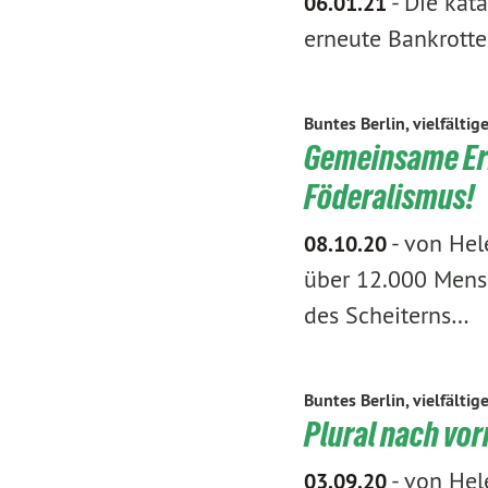
-
Die kata
06.01.21
erneute Bankrotte
Buntes Berlin, vielfältig
Gemeinsame Erk
Föderalismus!
-
von Hel
08.10.20
über 12.000 Mensc
des Scheiterns…
Buntes Berlin, vielfältig
Plural nach vor
-
von Hel
03.09.20