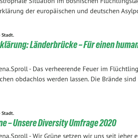
strophale Situation im bosnischen Flüchtlingslag
rklärung der europäischen und deutschen Asylpo
e Stadt.
lärung: Länderbrücke – Für einen human
ena.Sproll
-
Das verheerende Feuer im Flüchtling
hen obdachlos werden lassen. Die Brände sind 
e Stadt.
ne – Unsere Diversity Umfrage 2020
ena.Sproll
-
Wir Grüne setzen wir uns seit jeher 