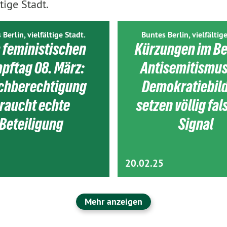
tige Stadt.
 Berlin, vielfältige Stadt.
Buntes Berlin, vielfältige
 feministischen
Kürzungen im Be
pftag 08. März:
Antisemitismus
ichberechtigung
Demokratiebil
raucht echte
setzen völlig fa
Beteiligung
Signal
20.02.25
Mehr anzeigen