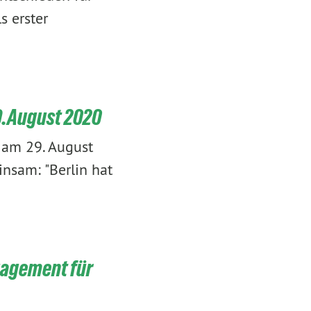
s erster
9.August 2020
am 29. August
nsam: "Berlin hat
gagement für