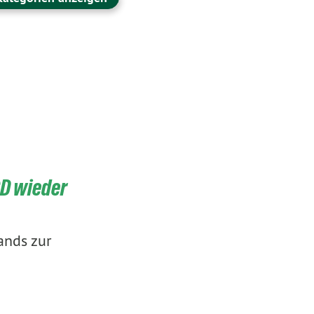
RD wieder
ands zur