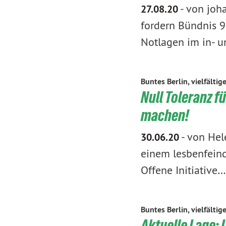
-
von joha
27.08.20
fordern Bündnis 9
Notlagen im in- 
Buntes Berlin, vielfältig
Null Toleranz f
machen!
-
von Hel
30.06.20
einem lesbenfeind
Offene Initiative…
Buntes Berlin, vielfältig
Aktuelle Lage: