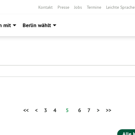
Kontakt
Presse
Jobs
Termine
Leichte Sprache
h mit
Berlin wählt
<<
<
3
4
5
6
7
>
>>
Alle 