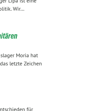
er Lipa ist eine
litik. Wir…
itären
slager Moria hat
das letzte Zeichen
entschieden für