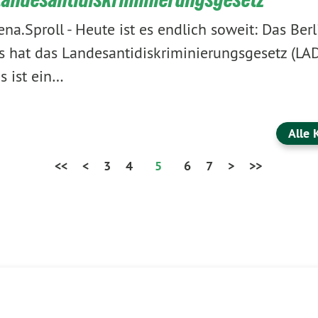
ena.Sproll
-
Heute ist es endlich soweit: Das Berl
hat das Landesantidiskriminierungsgesetz (LAD
s ist ein…
Alle 
<<
<
3
4
5
6
7
>
>>