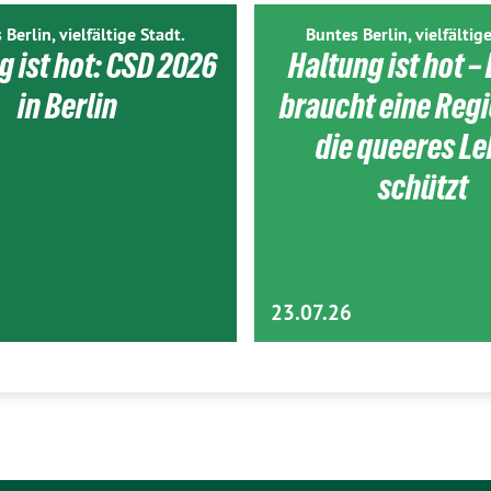
 Berlin, vielfältige Stadt.
Buntes Berlin, vielfältige
g ist hot: CSD 2026
Haltung ist hot – 
in Berlin
braucht eine Reg
die queeres L
schützt
23.07.26