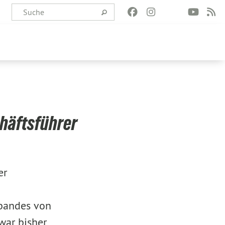
häftsführer
er
rbandes von
war bisher