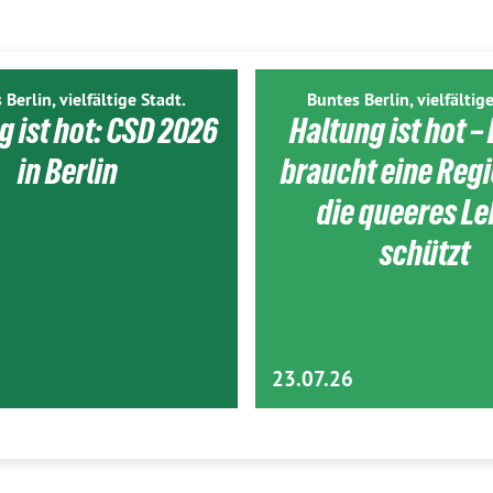
 Berlin, vielfältige Stadt.
Buntes Berlin, vielfältige
g ist hot: CSD 2026
Haltung ist hot – 
in Berlin
braucht eine Reg
die queeres L
schützt
23.07.26