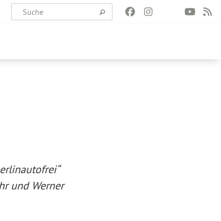
rlinautofrei“
ahr und Werner