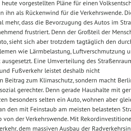
heute vorgestellten Pläne für einen Volksentsch
n ihn als Rückenwind für die Verkehrswende. Die
al mehr, dass die Bevorzugung des Autos im Str
nehmend frustriert. Denn der Großteil der Mensch
uto, sieht sich aber trotzdem tagtäglich den du
blemen wie Lärmbelastung, Luftverschmutzung 
t ausgesetzt. Eine Umverteilung des Straßenra
nd Fußverkehr leistet deshalb nicht
en Beitrag zum Klimaschutz, sondern macht Berl
sozial gerechter. Denn gerade Haushalte mit ge
n besonders selten ein Auto, wohnen aber glei
an den mit Feinstaub am meisten belasteten Str
lb von der Verkehrswende. Mit Rekordinvestition
erkehr, dem massiven Ausbau der Radverkehrsin