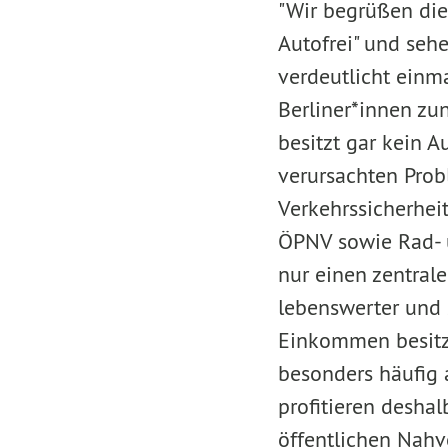
"Wir begrüßen die 
Autofrei" und sehe
verdeutlicht einm
Berliner*innen zu
besitzt gar kein A
verursachten Pro
Verkehrssicherhei
ÖPNV sowie Rad- u
nur einen zentral
lebenswerter und 
Einkommen besitze
besonders häufig 
profitieren desha
öffentlichen Nahv