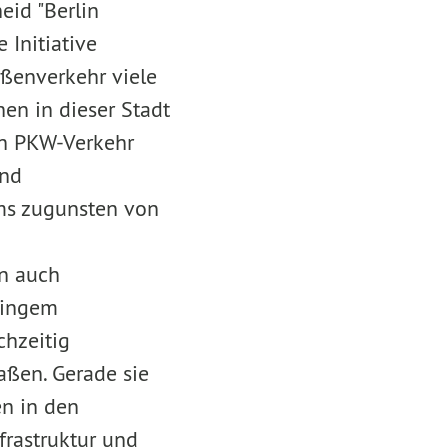
eid "Berlin
 Initiative
aßenverkehr viele
en in dieser Stadt
rch PKW-Verkehr
und
ums zugunsten von
in auch
ringem
chzeitig
aßen. Gerade sie
en in den
frastruktur und