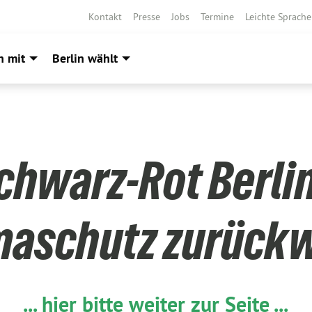
Kontakt
Presse
Jobs
Termine
Leichte Sprache
h mit
Berlin wählt
chwarz-Rot Berli
maschutz zurückw
... hier bitte weiter zur Seite ...