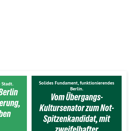
Solides Fundament, funktionierendes
 Stadt.
Berlin.
Berlin
Vom Übergangs-
ierung,
Kultursenator zum Not-
eben
Spitzenkandidat, mit
zweifelhafter