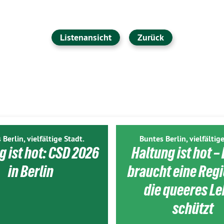
Listenansicht
Zurück
 Berlin, vielfältige Stadt.
Buntes Berlin, vielfältige
g ist hot: CSD 2026
Haltung ist hot – 
in Berlin
braucht eine Reg
die queeres L
schützt