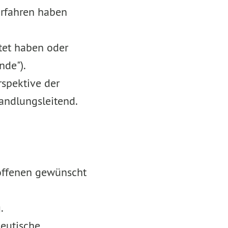
erfahren haben
tet haben oder
nde").
rspektive der
andlungsleitend.
roffenen gewünscht
.
peutische