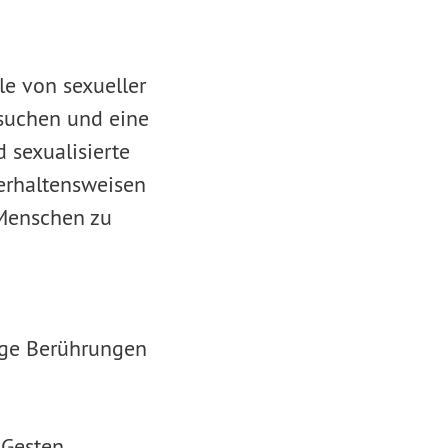
le von sexueller
rsuchen und eine
 sexualisierte
Verhaltensweisen
 Menschen zu
lige Berührungen
 Gesten