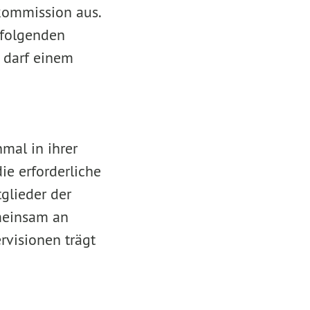
kommission aus.
 folgenden
 darf einem
mal in ihrer
ie erforderliche
glieder der
emeinsam an
rvisionen trägt