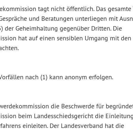
ekommission tagt nicht öffentlich. Das gesamte
 Gespräche und Beratungen unterliegen mit Aus
5) der Geheimhaltung gegenüber Dritten. Die
sion hat auf einen sensiblen Umgang mit den 
achten.
orfällen nach (1) kann anonym erfolgen.
hwerdekommission die Beschwerde für begründet
sion beim Landesschiedsgericht die Einleitung
fahrens einleiten. Der Landesverband hat die