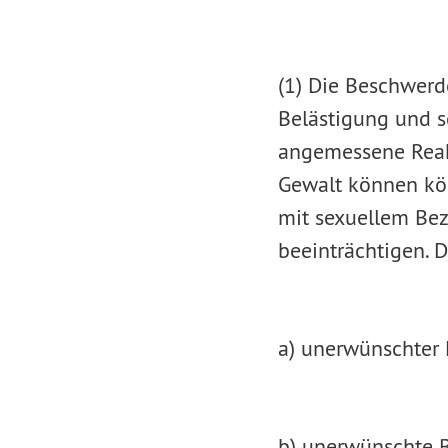
(1) Die Beschwerde
Belästigung und s
angemessene Reakt
Gewalt können kör
mit sexuellem Bez
beeinträchtigen. 
a) unerwünschter K
b) unerwünschte 