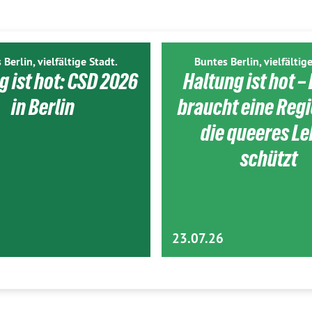
 Berlin, vielfältige Stadt.
Buntes Berlin, vielfältige
g ist hot: CSD 2026
Haltung ist hot – 
in Berlin
braucht eine Reg
die queeres L
schützt
23.07.26