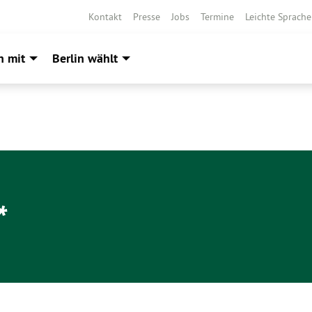
Kontakt
Presse
Jobs
Termine
Leichte Sprache
h mit
Berlin wählt
*