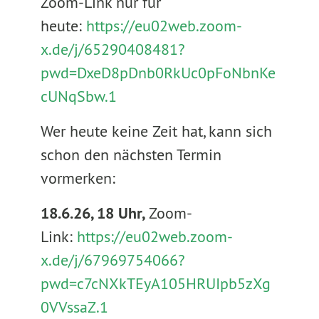
Zoom-Link nur für
heute:
https://eu02web.zoom-
x.de/j/65290408481?
pwd=DxeD8pDnb0RkUc0pFoNbnKe
cUNqSbw.1
Wer heute keine Zeit hat, kann sich
schon den nächsten Termin
vormerken:
18.6.26, 18 Uhr,
Zoom-
Link:
https://eu02web.zoom-
x.de/j/67969754066?
pwd=c7cNXkTEyA105HRUIpb5zXg
0VVssaZ.1