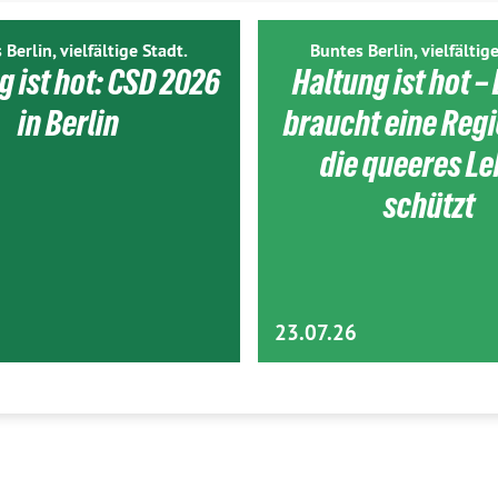
 Berlin, vielfältige Stadt.
Buntes Berlin, vielfältige
g ist hot: CSD 2026
Haltung ist hot – 
in Berlin
braucht eine Reg
die queeres L
schützt
23.07.26