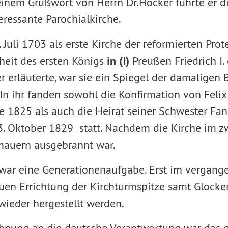
einem Grußwort von Herrn Dr.Höcker führte er d
teressante Parochialkirche.
Juli 1703 als erste Kirche der reformierten Prot
heit des ersten Königs
in (!)
Preußen Friedrich I.
r erläuterte, war sie ein Spiegel der damaligen B
. In ihr fanden sowohl die Konfirmation von Fel
e 1825 als auch die Heirat seiner Schwester Fan
 Oktober 1829 statt. Nachdem die Kirche im zw
mauern ausgebrannt war.
war eine Generationenaufgabe. Erst im vergang
uen Errichtung der Kirchturmspitze samt Glocke
wieder hergestellt werden.