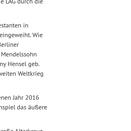
ie LAG durch die
estanten in
 eingeweiht. Wie
erliner
ix Mendelssohn
ny Hensel geb.
eiten Weltkrieg
enen Jahr 2016
nspiel das äußere