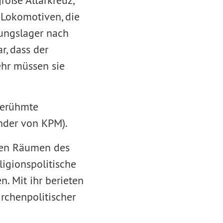
oße Altarkreuz,
 Lokomotiven, die
tungslager nach
r, dass der
ehr müssen sie
berühmte
ünder von KPM).
 den Räumen des
ligionspolitische
. Mit ihr berieten
irchenpolitischer