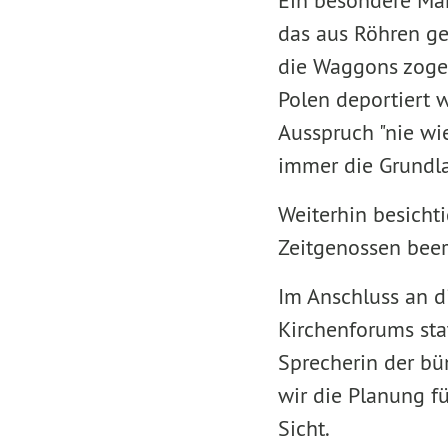
Ein besondere Mah
das aus Röhren ge
die Waggons zogen
Polen deportiert w
Ausspruch "nie wi
immer die Grundla
Weiterhin besicht
Zeitgenossen beer
Im Anschluss an d
Kirchenforums stat
Sprecherin der bü
wir die Planung fü
Sicht.