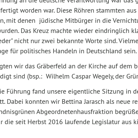
nung an die deutsche Verantwortung war das gr
fertigt worden war. Diese Röhren stammten aus
, mit denen jüdische Mitbürger in die Vernich
urden. Das Kreuz machte wieder eindringlich kla
eder" nicht nur zwei bekannte Worte sind. Vielm
ge für politisches Handeln in Deutschland sein.
igten wir das Gräberfeld an der Kirche auf dem 
digt sind (bsp.: Wilhelm Caspar Wegely, der Gr
ie Führung fand unsere eigentliche Sitzung in
t. Dabei konnten wir Bettina Jarasch als neue re
ndnisgrünen Abgeordnetenhausfraktion begrüßen
r die seit Herbst 2016 laufende Legislatur aus k