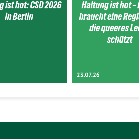
g ist hot: CSD 2026
Haltung ist hot – 
in Berlin
braucht eine Reg
die queeres L
schützt
23.07.26