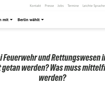
Kontakt
Presse
Jobs
Termine
Leichte Sprache
h mit
Berlin wählt
i Feuerwehr und Rettungswesen in
t getan werden? Was muss mittelfr
werden?