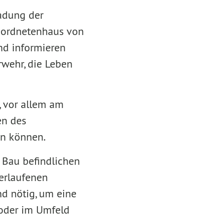
adung der
eordnetenhaus von
nd informieren
wehr, die Leben
, vor allem am
en des
en können.
 Bau befindlichen
erlaufenen
d nötig, um eine
 oder im Umfeld