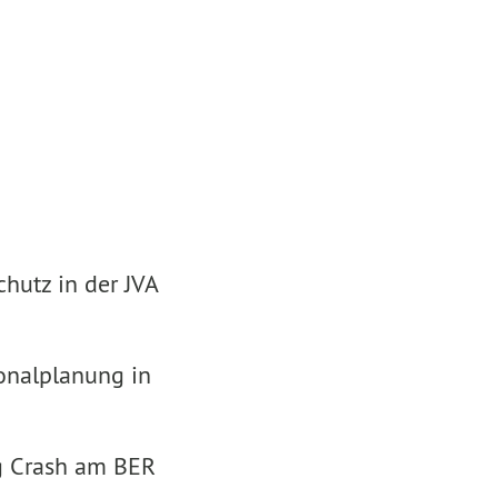
hutz in der JVA
onalplanung in
g Crash am BER