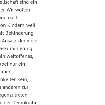
llschaft sind ein
er. Wir wollen
zung nach
on Kindern, weil
mit Behinderung
 Ansatz, der viele
Diskriminierung
ein weltoffenes,
abei nur ein
liner
hkeiten sein,
n anderen zur
egenzutreten
ge der Demokratie,