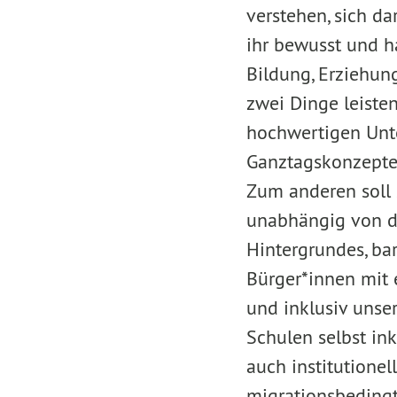
verstehen, sich d
ihr bewusst und ha
Bildung, Erziehu
zwei Dinge leisten
hochwertigen Unte
Ganztagskonzepte
Zum anderen soll s
unabhängig von d
Hintergrundes, ba
Bürger*innen mit 
und inklusiv unse
Schulen selbst in
auch institutione
migrationsbeding