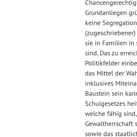
Chancengerechtigk
Grundanliegen grün
keine Segregation
(zugeschriebener)
sie in Familien i
sind. Das zu errei
Politikfelder einb
das Mittel der Wah
inklusives Miteina
Baustein sein kann 
Schulgesetzes heiß
welche fähig sind
Gewaltherrschaft 
sowie das staatli