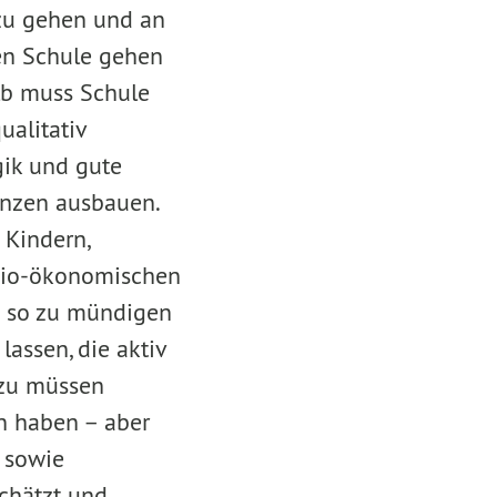
 zu gehen und an
ten Schule gehen
lb muss Schule
ualitativ
gik und gute
nzen ausbauen.
 Kindern,
ozio-ökonomischen
ie so zu mündigen
assen, die aktiv
azu müssen
n haben – aber
 sowie
chätzt und