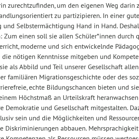
arin zurechtzufinden, um den eigenen Weg darin
ndlungsorientiert zu partizipieren. In einer gu
ng und Selbstermächtigung Hand in Hand. Desha
: Zum einen soll sie allen Schüler*innen durch q
rricht, moderne und sich entwickelnde Pädago
 die nötigen Kenntnisse mitgeben und Kompete
ie als Abbild und Teil unserer Gesellschaft allen
er familiären Migrationsgeschichte oder des s
rrierefreie, echte Bildungschancen bieten und s
einem Höchstmaß an Urteilskraft heranwachsen l
re Demokratie und Gesellschaft mitgestalten. D
klusiv sein und die Möglichkeiten und Ressource
lle Diskriminierungen abbauen. Mehrsprachigkeit
te Kompetenzen als Ressourcen müssen wertges