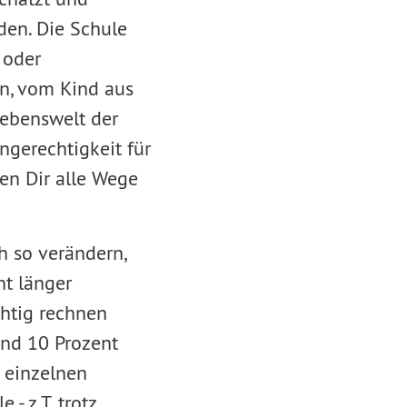
den. Die Schule
 oder
en, vom Kind aus
Lebenswelt der
ngerechtigkeit für
en Dir alle Wege
h so verändern,
ht länger
chtig rechnen
und 10 Prozent
n einzelnen
- z.T. trotz