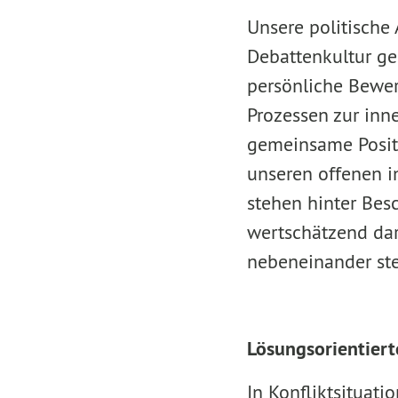
Unsere politische 
Debattenkultur ge
persönliche Bewe
Prozessen zur inn
gemeinsame Positio
unseren offenen i
stehen hinter Besc
wertschätzend dar
nebeneinander st
Lösungsorientier
In Konfliktsituati