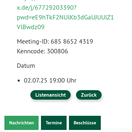
x.de/j/67729203390?
pwd=eE9hTkF2NUlKb3dGaUJUUlZ1
VlBwdz09
Meeting-ID: 685 8652 4319
Kenncode: 300806
Datum
02.07.25 19:00 Uhr
Listenansicht
Zurück
Nachrichten
Termine
Beschlüsse