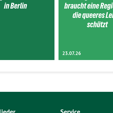
in Berlin
braucht eine Reg
die queeres L
schützt
23.07.26
lieder
Service