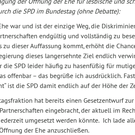
ragung
der Öffnung der Ehe für lesbische und sc
rch die SPD
im Bundestag (ohne Debatte)
:
Ehe war und ist der einzige Weg, die Diskrimini
tnerschaften endgültig und vollständig zu besei
ls zu dieser Auffassung kommt, erhöht die Chanc
gierung dieses langersehnte Ziel endlich verwirk
 die SPD leider häufig zu hasenfüßig für mutig
das offenbar – das begrüße ich ausdrücklich. Fas
t“ ist die SPD damit endlich auf der Höhe der 
agsfraktion hat bereits einen Gesetzentwurf zu
Partnerschaften eingebracht, der aktuell im Rec
jederzeit umgesetzt werden könnte. Ich lade alle
 Öffnung der Ehe anzuschließen.