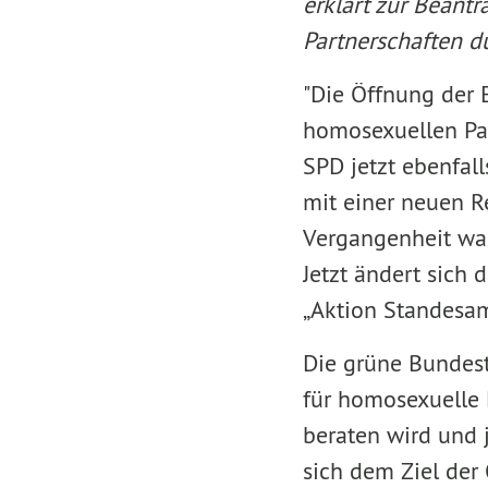
erklärt zur Beant
Partnerschaften
du
"Die Öffnung der 
homosexuellen Par
SPD jetzt ebenfal
mit einer neuen Re
Vergangenheit war
Jetzt ändert sich 
„Aktion Standesam
Die grüne Bundest
für homosexuelle 
beraten wird und 
sich dem Ziel der