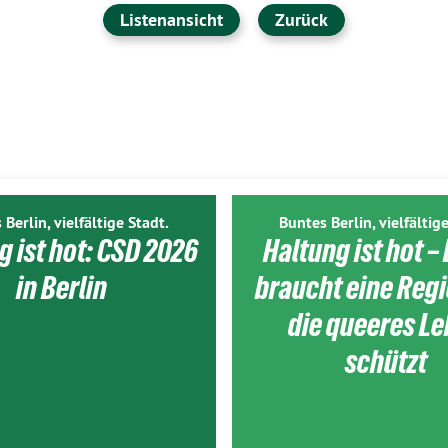
Listenansicht
Zurück
 Berlin, vielfältige Stadt.
Buntes Berlin, vielfältige
g ist hot: CSD 2026
Haltung ist hot – 
in Berlin
braucht eine Reg
die queeres L
schützt