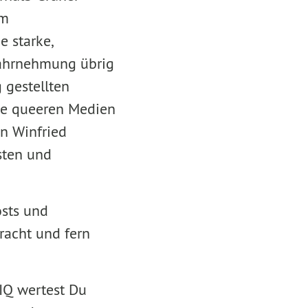
um
 starke,
 Wahrnehmung übrig
 gestellten
ie queeren Medien
on Winfried
sten und
osts und
racht und fern
IQ wertest Du