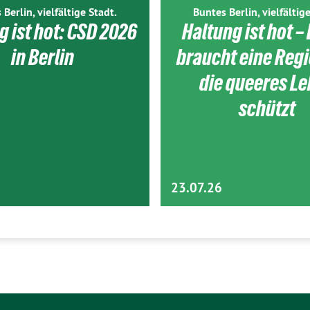
 Berlin, vielfältige Stadt.
Buntes Berlin, vielfältige
g ist hot: CSD 2026
Haltung ist hot – 
in Berlin
braucht eine Reg
die queeres L
schützt
23.07.26