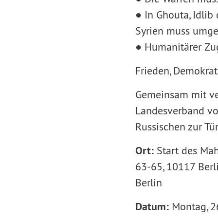
● In Ghouta, Idlib
Syrien muss umge
● Humanitärer Zug
Frieden, Demokrati
Gemeinsam mit ver
Landesverband v
Russischen zur Tür
Ort:
Start des Ma
63-65, 10117 Berli
Berlin
Datum:
Montag, 2