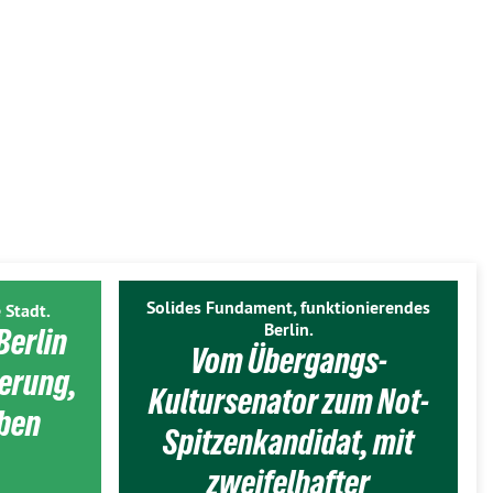
Solides Fundament, funktionierendes
 Stadt.
Berlin.
Berlin
Vom Übergangs-
ierung,
Kultursenator zum Not-
eben
Spitzenkandidat, mit
zweifelhafter