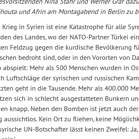
esvorsitzenden Nina Stahr und Werner Graf dazu
outa und Afrin am Montagabend in Berlin zu be
 Krieg in Syrien ist eine Katastrophe für alle Syr
rden des Landes, wo der NATO-Partner Türkei ei
gen Feldzug gegen die kurdische Bevölkerung fü
schen bedroht sind, oder in den Vororten von D
o abspielt: Mehr als 500 Menschen wurden in Os
ch Luftschläge der syrischen und russischen Kam
etzten geht in die Tausende. Mehr als 400.000 M
tzen sich in schlecht ausgestatteten Bunkern und
en knapp. Neben den Bomben ist jetzt auch der
g aussichtlos. Kein Ort zu fliehen, keine Möglich
rische UN-Botschafter lässt keinen Zweifel: ‚Ja