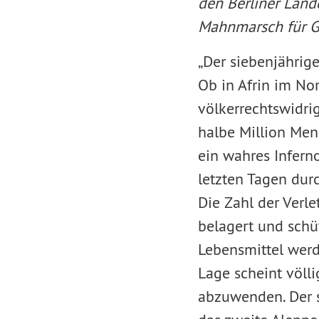
den Berliner Land
Mahnmarsch für Gh
„Der siebenjährige
Ob in Afrin im No
völkerrechtswidri
halbe Million Men
ein wahres Infern
letzten Tagen dur
Die Zahl der Verl
belagert und schü
Lebensmittel werd
Lage scheint völli
abzuwenden. Der sy