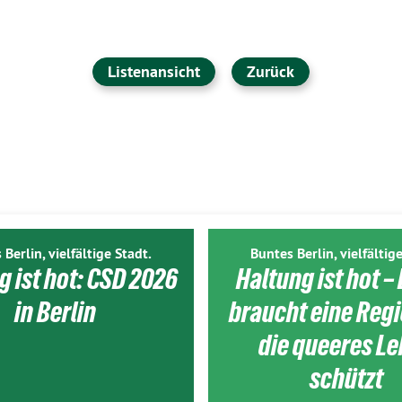
Listenansicht
Zurück
 Berlin, vielfältige Stadt.
Buntes Berlin, vielfältige
g ist hot: CSD 2026
Haltung ist hot – 
in Berlin
braucht eine Reg
die queeres L
schützt