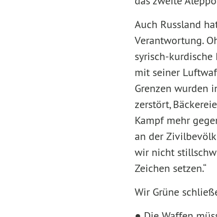
das zweite Aleppo 
Auch Russland hat
Verantwortung. O
syrisch-kurdische
mit seiner Luftwa
Grenzen wurden in
zerstört, Bäckerei
Kampf mehr gegen 
an der Zivilbevölk
wir nicht stillsc
Zeichen setzen.“
Wir Grüne schlie
● Die Waffen müs