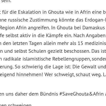
sein.’
 für die Eskalation in Ghouta wie in Afrin eine 
hne russische Zustimmung könnte das Erdogan-
 Region Afrin angreifen. In Ghouta bei Damaskus 
ffe selbst aktiv in die Kämpfe ein. Nach Angabe
 den letzten Tagen allein mehr als 15 medizini
en und selbst Schulen gezielt beschossen. Das ist
radikale islamistische Rebellengruppen, sonde
erung. So schwierig die Lage ist: Die Gewalt un
hweigend hinnehmen! Wer schweigt, schaut weg. L
ßen uns daher dem Bündnis #SaveGhouta&Afrin a
sen schweigen