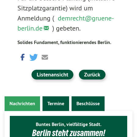
Sitzplatzgarantie) wird um
Anmeldung (
demrecht@gruene-
berlin.de
) gebeten.
Solides Fundament, funktionierendes Berlin.
Listenansicht
Zurück
Nachrichten
Termine
Beschlüsse
Buntes Berlin, vielfältige Stadt.
Berlin steht zusammen!