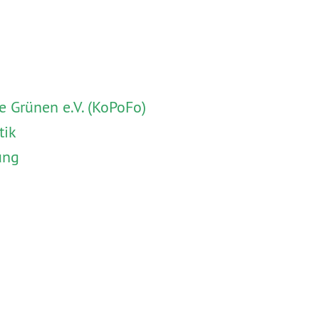
 Grünen e.V. (KoPoFo)
tik
ung