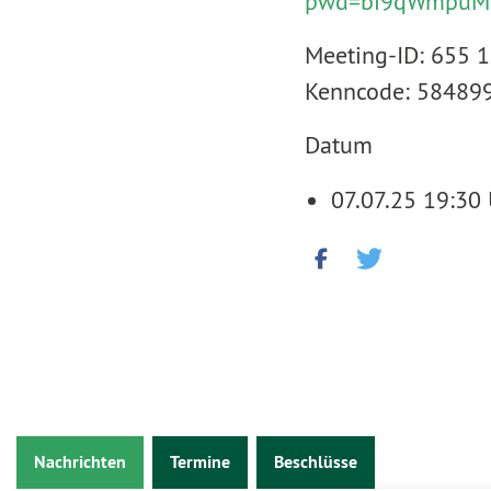
pwd=bi9qWmpuM
Meeting-ID: 655 
Kenncode: 58489
Datum
07.07.25 19:30
Nachrichten
Termine
Beschlüsse