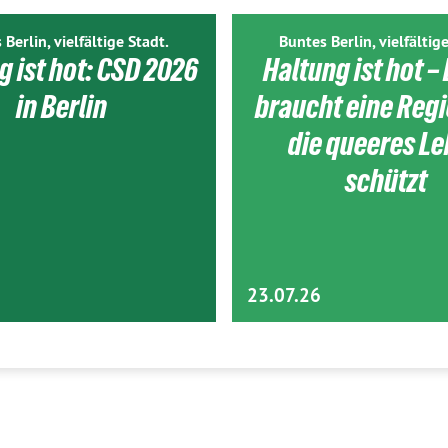
 Berlin, vielfältige Stadt.
Buntes Berlin, vielfältige
g ist hot: CSD 2026
Haltung ist hot – 
in Berlin
braucht eine Reg
die queeres L
schützt
23.07.26