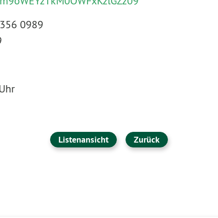
m9oWEYzTkM0OWFxKzlGZz09
1356 0989
9
 Uhr
Listenansicht
Zurück