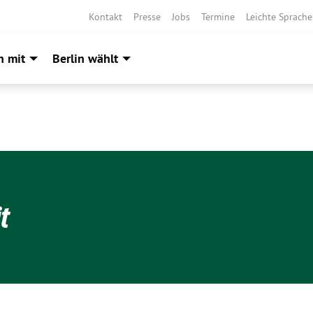
Kontakt
Presse
Jobs
Termine
Leichte Sprache
h mit
Berlin wählt
t