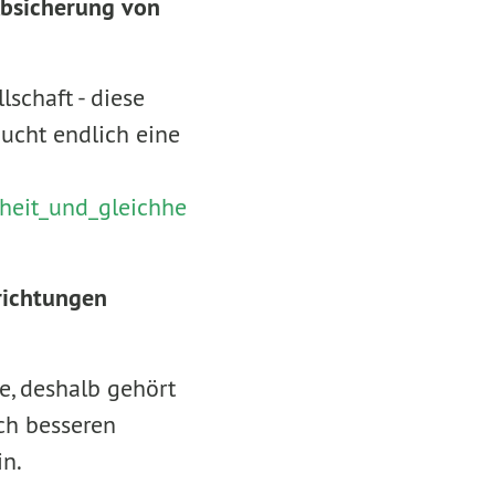
Absicherung von
lschaft - diese
aucht endlich eine
iheit_und_gleichhe
richtungen
e, deshalb gehört
ch besseren
in.