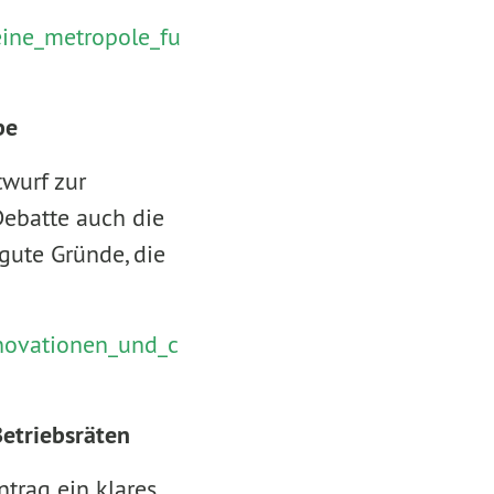
eine_metropole_fu
be
wurf zur
ebatte auch die
gute Gründe, die
nnovationen_und_c
Betriebsräten
trag ein klares