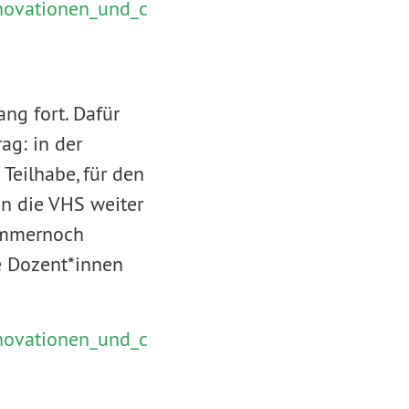
nnovationen_und_c
ang fort. Dafür
ag: in der
 Teilhabe, für den
en die VHS weiter
 immernoch
e Dozent*innen
nnovationen_und_c