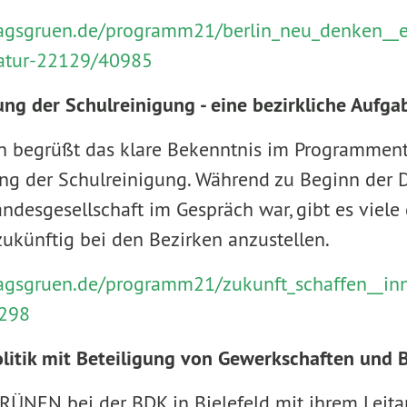
ntragsgruen.de/programm21/berlin_neu_denken__
atur-22129/40985
g der Schulreinigung - eine bezirkliche Aufga
n begrüßt das klare Bekenntnis im Programment
g der Schulreinigung. Während zu Beginn der D
ndesgesellschaft im Gespräch war, gibt es viele 
zukünftig bei den Bezirken anzustellen.
tragsgruen.de/programm21/zukunft_schaffen__i
298
olitik mit Beteiligung von Gewerkschaften und 
ÜNEN bei der BDK in Bielefeld mit ihrem Leitan