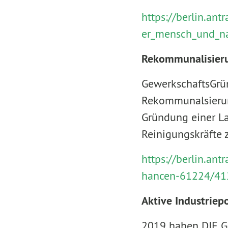
https://berlin.a
er_mensch_und_n
Rekommunalisierun
GewerkschaftsGrü
Rekommunalsierun
Gründung einer La
Reinigungskräfte 
https://berlin.an
hancen-61224/41
Aktive Industriep
2019 haben DIE GR