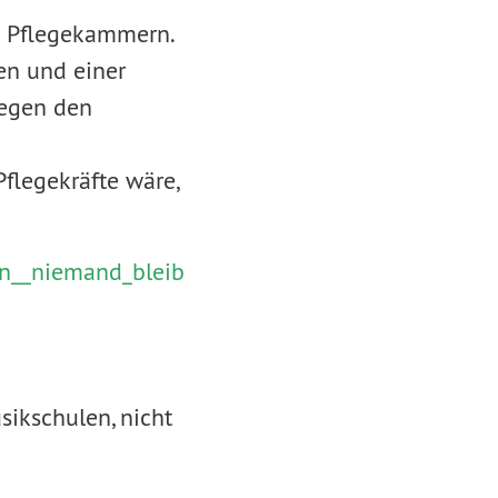
n Pflegekammern.
en und einer
gegen den
Pflegekräfte wäre,
rn__niemand_bleib
ikschulen, nicht