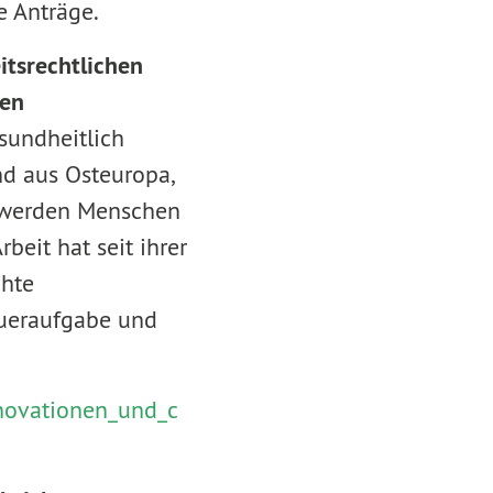
e Anträge.
itsrechtlichen
ten
esundheitlich
d aus Osteuropa,
, werden Menschen
beit hat seit ihrer
chte
Daueraufgabe und
nnovationen_und_c