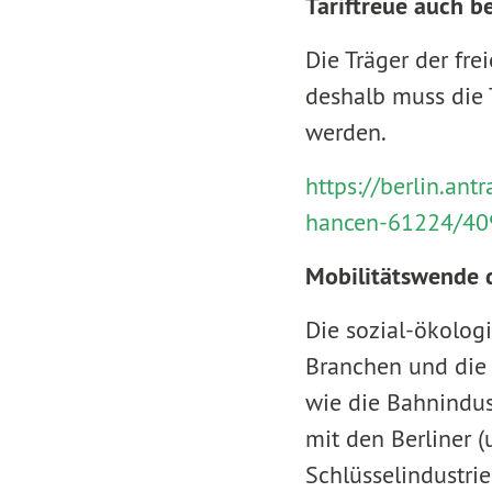
Tariftreue auch be
Die Träger der fre
deshalb muss die
werden.
https://berlin.an
hancen-61224/40
Mobilitätswende d
Die sozial-ökolog
Branchen und die d
wie die Bahnindust
mit den Berliner 
Schlüsselindustri