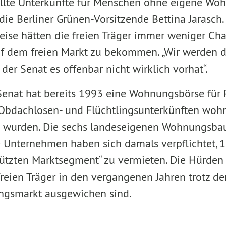
llte Unterkünfte für Menschen ohne eigene Woh
 die Berliner Grünen-Vorsitzende Bettina Jarasch.
eise hätten die freien Träger immer weniger C
f dem freien Markt zu bekommen. „Wir werden 
der Senat es offenbar nicht wirklich vorhat“.
Senat hat bereits 1993 eine Wohnungsbörse für
n Obdachlosen- und Flüchtlingsunterkünften woh
n wurden. Die sechs landeseigenen Wohnungsba
e Unternehmen haben sich damals verpflichtet,
hützten Marktsegment“ zu vermieten. Die Hürden 
freien Träger in den vergangenen Jahren trotz d
ngsmarkt ausgewichen sind.