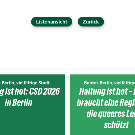
Listenansicht
Zurück
 Berlin, vielfältige Stadt.
Buntes Berlin, vielfältige
g ist hot: CSD 2026
Haltung ist hot – 
in Berlin
braucht eine Reg
die queeres L
schützt