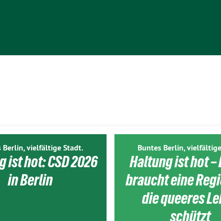
 Berlin, vielfältige Stadt.
Buntes Berlin, vielfältige
g ist hot: CSD 2026
Haltung ist hot – 
in Berlin
braucht eine Reg
die queeres L
schützt