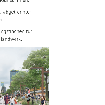
Tourist*innen.
 abgetrennter
g.
ungsflächen für
 Handwerk.