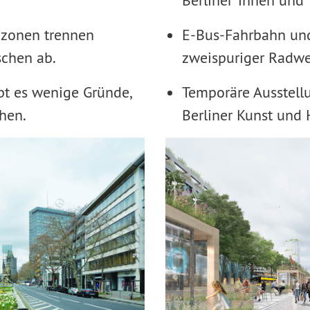
Berliner*innen und 
kzonen trennen
E-Bus-Fahrbahn und
chen ab.
zweispuriger Radwe
bt es wenige Gründe,
Temporäre Ausstell
hen.
Berliner Kunst und